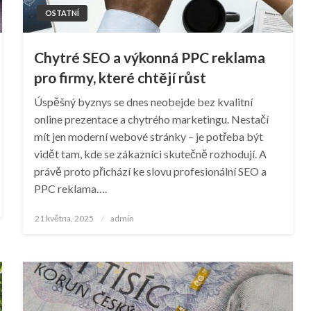
OSTATNÍ
Chytré SEO a výkonná PPC reklama
pro firmy, které chtějí růst
Úspěšný byznys se dnes neobejde bez kvalitní
online prezentace a chytrého marketingu. Nestačí
mít jen moderní webové stránky – je potřeba být
vidět tam, kde se zákazníci skutečně rozhodují. A
právě proto přichází ke slovu profesionální SEO a
PPC reklama….
Posted
21 května, 2025
admin
on