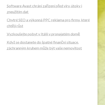
Software Avast chrání zařízení před viry, útoky i
zneužitím dat
Chytré SEO a výkonná PPC reklama pro firmy, které
chtějí růst
Vyzkoušejte pobyt v Itálii v pronajatém domě
Když se dostanete do špatné finanční situace,
záchranným kruhem může být vaše nemovitost