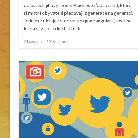
oblastech jihovýchodní Asie roste řada druhů, které
si místní obyvatelé předávají z generace na generaci.
Jedním z nich je combretum quadrangulare, rostlina,
která si v posledních letech…
Posted
21 července, 2026
admin
on