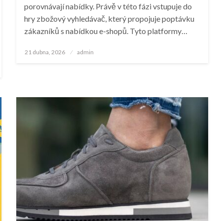
porovnávají nabídky. Právě v této fázi vstupuje do
hry zbožový vyhledávač, který propojuje poptávku
zákazníků s nabídkou e-shopů. Tyto platformy…
Posted
21 dubna, 2026
admin
on