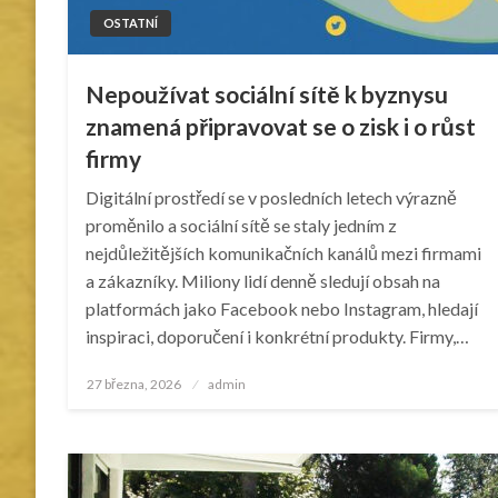
OSTATNÍ
Nepoužívat sociální sítě k byznysu
znamená připravovat se o zisk i o růst
firmy
Digitální prostředí se v posledních letech výrazně
proměnilo a sociální sítě se staly jedním z
nejdůležitějších komunikačních kanálů mezi firmami
a zákazníky. Miliony lidí denně sledují obsah na
platformách jako Facebook nebo Instagram, hledají
inspiraci, doporučení i konkrétní produkty. Firmy,…
Posted
27 března, 2026
admin
on