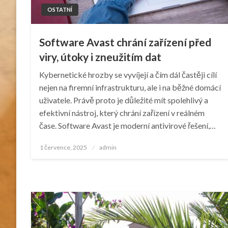
OSTATNÍ
Software Avast chrání zařízení před
viry, útoky i zneužitím dat
Kybernetické hrozby se vyvíjejí a čím dál častěji cílí
nejen na firemní infrastrukturu, ale i na běžné domácí
uživatele. Právě proto je důležité mít spolehlivý a
efektivní nástroj, který chrání zařízení v reálném
čase. Software Avast je moderní antivirové řešení,…
Posted
1 července, 2025
admin
on