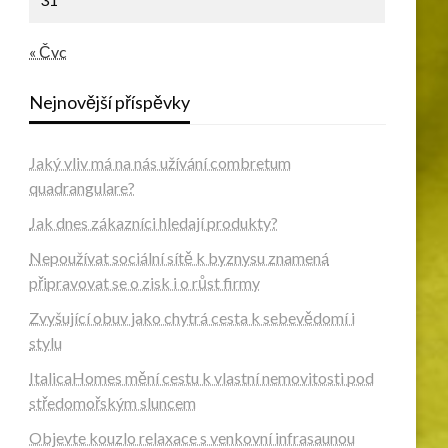
« Čvc
Nejnovější příspěvky
Jaký vliv má na nás užívání combretum
quadrangulare?
Jak dnes zákazníci hledají produkty?
Nepoužívat sociální sítě k byznysu znamená
připravovat se o zisk i o růst firmy
Zvyšující obuv jako chytrá cesta k sebevědomí i
stylu
ItalicaHomes mění cestu k vlastní nemovitosti pod
středomořským sluncem
Objevte kouzlo relaxace s venkovní infrasaunou