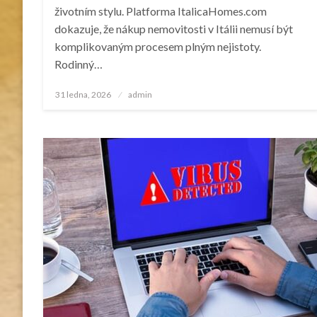
životním stylu. Platforma ItalicaHomes.com
dokazuje, že nákup nemovitosti v Itálii nemusí být
komplikovaným procesem plným nejistoty.
Rodinný…
Posted
31 ledna, 2026
admin
on