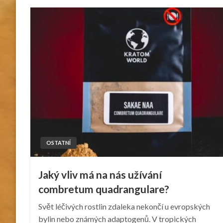
OSTATNÍ
Jaký vliv má na nás užívání
combretum quadrangulare?
Svět léčivých rostlin zdaleka nekončí u evropských
bylin nebo známých adaptogenů. V tropických