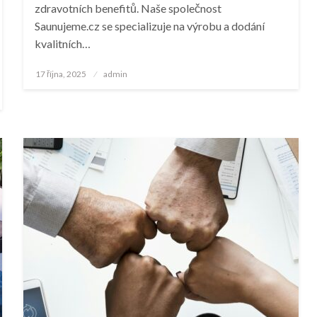
zdravotních benefitů. Naše společnost
Saunujeme.cz se specializuje na výrobu a dodání
kvalitních…
Posted
17 října, 2025
admin
on