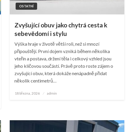
OSTATNÍ
Zvyšující obuv jako chytrá cesta k
sebevědomí i stylu
Výška hraje v životě větší roli, než si mnozí
připouštějí. První dojem vzniká během několika
vteřin a postava, držení těla i celkový vzhled jsou
jeho klíčovou součástí. Právě proto roste zájem o
zvyšující obuv, která dokáže nenápadně přidat
několik centimetrů…
Posted
18 března, 2026
admin
on