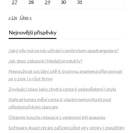
27
28
29
30
31
« Lis
Úno »
Nejnovější příspěvky
Jaký vliv má na nás užívání combretum quadrangulare?
Jak dnes zákazníci hledají produkty?
Nepoužívat sociální sítě k byznysu znamená připravovat
se o zisk i o růst firmy
Zvyšující obuv jako chytrá cesta k sebevědomí i stylu
ItalicaHomes mění cestu k vlastní nemovitosti pod
středomořským sluncem
Objevte kouzlo relaxace s venkovní infrasaunou
Software Avast chrání zařízení před viry, útoky i zneužitím