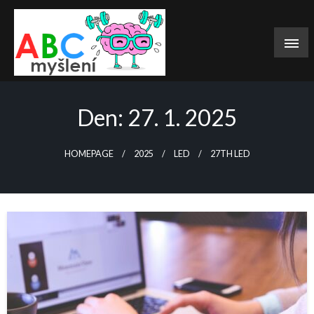
Skip
to
content
Magazín pro chytré hlavičky
ABC myšlení
Den:
27. 1. 2025
HOMEPAGE
2025
LED
27TH LED