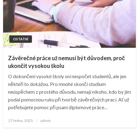
OSTATNÍ
Závěrečné práce už nemusí být důvodem, proč
ukončit vysokou školu
O dokončení vysoké školy sní nespočet studentů, ale jen
někteří to dokážou. Pro mnohé skončí studium
neúspěchem z prostého důvodu, nemají nikoho, kdo by jim
podal pomocnou ruku při tvorbě závěrečných prací. Ať už
potřebujete pomoc při psaní diplomové práce…
Posted
27 ledna, 2025
admin
on